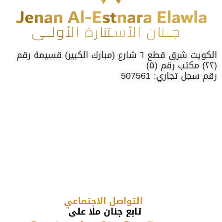
الكويت شرق قطع ٦ شارع (مبارك الكبير) قسيمة رقم
(٢٢) مكتب رقم (٥)
رقم سجل تجاري: 507561
التواصل الاجتماعي
تابع جنان ملا علي