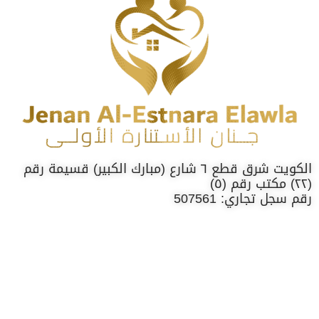
الكويت شرق قطع ٦ شارع (مبارك الكبير) قسيمة رقم
(٢٢) مكتب رقم (٥)
رقم سجل تجاري: 507561