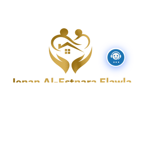
الكويت شرق قطع ٦ شارع (مبارك الكبير) قسيمة رقم
(٢٢) مكتب رقم (٥)
رقم سجل تجاري: 507561