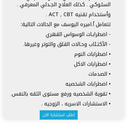
السلـوكي . كذلك العلاج الجـدلي المعرفي .
وأستخدام تقنيه ACT , CBT .
‏تتعامل أ.اميره اليوسف مع الحالات التالية:
‏- اضطرابـات الوسواس القهري
‏- الأكتـئاب وحـالات القلق والتوتر وغيرها.
•
اضطرابات النوم
•
⁠اضطرابات الاكل
•
⁠الصدمات
•
⁠اضطرابات الشخصيه
•
تقوية الشخصيه ورفع مستوى الثقه بالنفس.
•
الاستشارات الاسريه ، الزوجيه .
اطلب استشارة الان