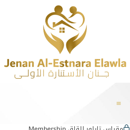
مقياس تايلور للقلق Membership