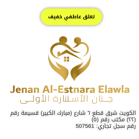
تعلق عاطفي خفيف
الكويت شرق قطع ٦ شارع (مبارك الكبير) قسيمة رقم
(٢٢) مكتب رقم (٥)
رقم سجل تجاري: 507561