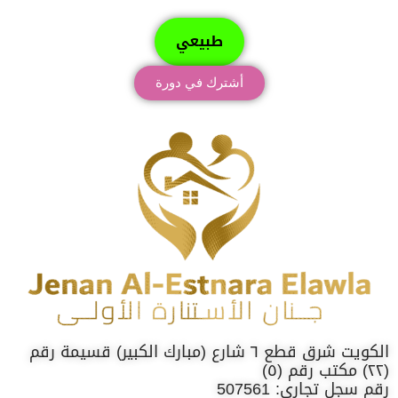
طبيعي
أشترك في دورة
الكويت شرق قطع ٦ شارع (مبارك الكبير) قسيمة رقم
(٢٢) مكتب رقم (٥)
رقم سجل تجاري: 507561