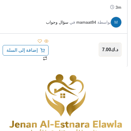
3m
M
بواسطة
mamaat84
في
سؤال وجواب
د.ك
7.00
إضافة إلى السلة