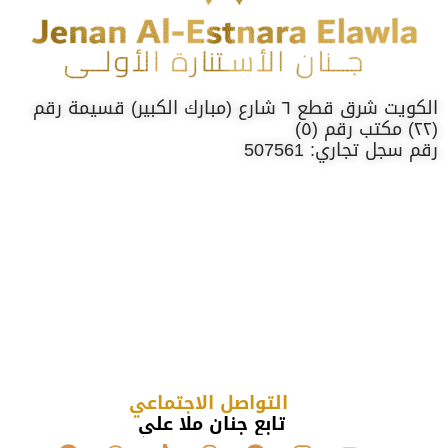
الكويت شرق قطع ٦ شارع (مبارك الكبير) قسيمة رقم
(٢٢) مكتب رقم (٥)
رقم سجل تجاري: 507561
التواصل الاجتماعي
تابع جنان ملا علي