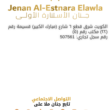
الكويت شرق قطع ٦ شارع (مبارك الكبير) قسيمة رقم
(٢٢) مكتب رقم (٥)
رقم سجل تجاري: 507561
التواصل الاجتماعي
تابع جنان ملا علي