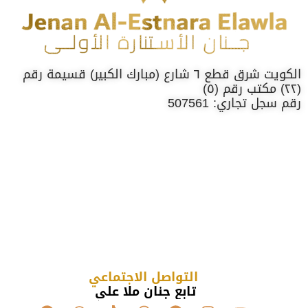
الكويت شرق قطع ٦ شارع (مبارك الكبير) قسيمة رقم
(٢٢) مكتب رقم (٥)
رقم سجل تجاري: 507561
التواصل الاجتماعي
تابع جنان ملا علي