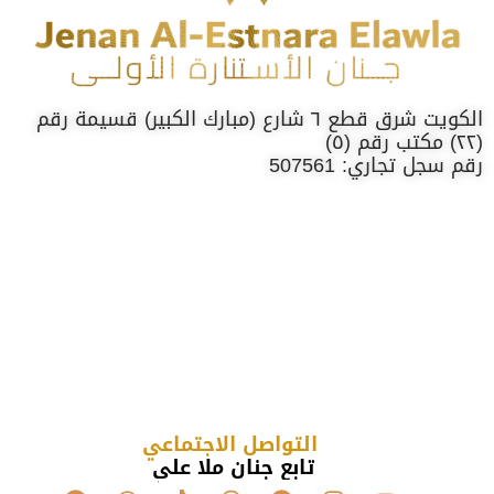
الكويت شرق قطع ٦ شارع (مبارك الكبير) قسيمة رقم
(٢٢) مكتب رقم (٥)
رقم سجل تجاري: 507561
التواصل الاجتماعي
تابع جنان ملا علي