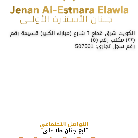
الكويت شرق قطع ٦ شارع (مبارك الكبير) قسيمة رقم
(٢٢) مكتب رقم (٥)
رقم سجل تجاري: 507561
التواصل الاجتماعي
تابع جنان ملا علي