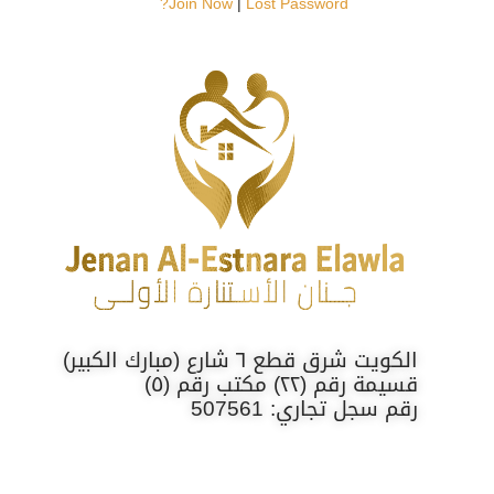
Join Now
|
Lost Password?
الكويت شرق قطع ٦ شارع (مبارك الكبير)
قسيمة رقم (٢٢) مكتب رقم (٥)
رقم سجل تجاري: 507561