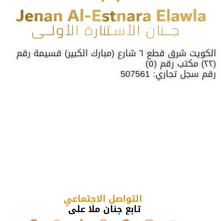
الكويت شرق قطع ٦ شارع (مبارك الكبير) قسيمة رقم
(٢٢) مكتب رقم (٥)
رقم سجل تجاري: 507561
التواصل الاجتماعي
تابع جنان ملا علي