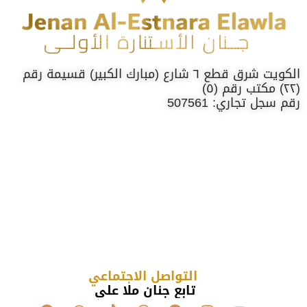
الكويت شرق قطع ٦ شارع (مبارك الكبير) قسيمة رقم
(٢٢) مكتب رقم (٥)
رقم سجل تجاري: 507561
التواصل الاجتماعي
تابع جنان ملا علي