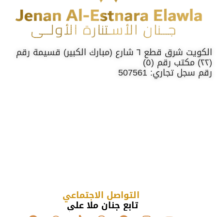
الكويت شرق قطع ٦ شارع (مبارك الكبير) قسيمة رقم
(٢٢) مكتب رقم (٥)
رقم سجل تجاري: 507561
التواصل الاجتماعي
تابع جنان ملا علي