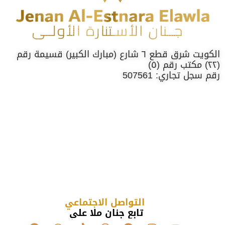
الكويت شرق قطع ٦ شارع (مبارك الكبير) قسيمة رقم
(٢٢) مكتب رقم (٥)
رقم سجل تجاري: 507561
التواصل الاجتماعي
تابع جنان ملا علي