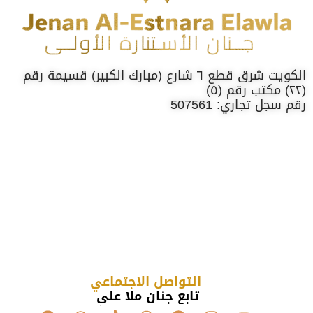
الكويت شرق قطع ٦ شارع (مبارك الكبير) قسيمة رقم
(٢٢) مكتب رقم (٥)
رقم سجل تجاري: 507561
التواصل الاجتماعي
تابع جنان ملا علي