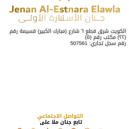
الكويت شرق قطع ٦ شارع (مبارك الكبير) قسيمة رقم
(٢٢) مكتب رقم (٥)
رقم سجل تجاري: 507561
التواصل الاجتماعي
تابع جنان ملا علي