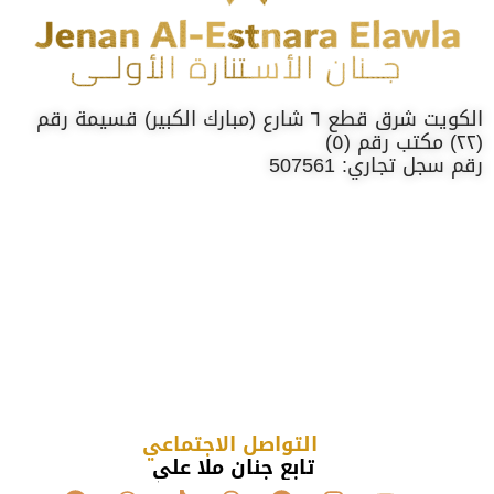
الكويت شرق قطع ٦ شارع (مبارك الكبير) قسيمة رقم
(٢٢) مكتب رقم (٥)
رقم سجل تجاري: 507561
التواصل الاجتماعي
تابع جنان ملا علي