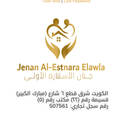
Join Now
|
Lost Password?
الكويت شرق قطع ٦ شارع (مبارك الكبير)
قسيمة رقم (٢٢) مكتب رقم (٥)
رقم سجل تجاري: 507561