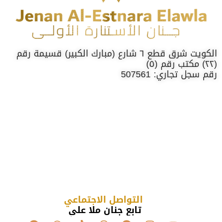
الكويت شرق قطع ٦ شارع (مبارك الكبير) قسيمة رقم
(٢٢) مكتب رقم (٥)
رقم سجل تجاري: 507561
التواصل الاجتماعي
تابع جنان ملا علي