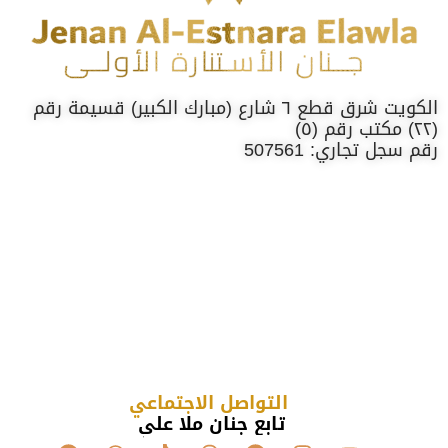
الكويت شرق قطع ٦ شارع (مبارك الكبير) قسيمة رقم
(٢٢) مكتب رقم (٥)
رقم سجل تجاري: 507561
التواصل الاجتماعي
تابع جنان ملا علي