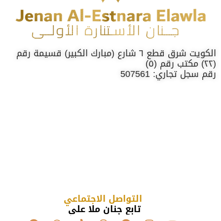
الكويت شرق قطع ٦ شارع (مبارك الكبير) قسيمة رقم
(٢٢) مكتب رقم (٥)
رقم سجل تجاري: 507561
التواصل الاجتماعي
تابع جنان ملا علي