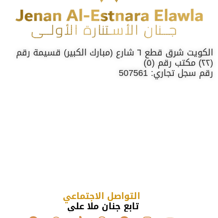
الكويت شرق قطع ٦ شارع (مبارك الكبير) قسيمة رقم
(٢٢) مكتب رقم (٥)
رقم سجل تجاري: 507561
التواصل الاجتماعي
تابع جنان ملا علي