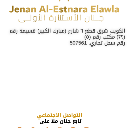
الكويت شرق قطع ٦ شارع (مبارك الكبير) قسيمة رقم
(٢٢) مكتب رقم (٥)
رقم سجل تجاري: 507561
التواصل الاجتماعي
تابع جنان ملا علي