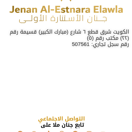
الكويت شرق قطع ٦ شارع (مبارك الكبير) قسيمة رقم
(٢٢) مكتب رقم (٥)
رقم سجل تجاري: 507561
التواصل الاجتماعي
تابع جنان ملا علي