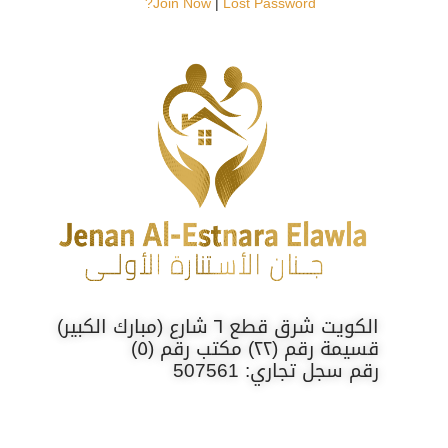
Join Now
|
Lost Password?
الكويت شرق قطع ٦ شارع (مبارك الكبير)
قسيمة رقم (٢٢) مكتب رقم (٥)
رقم سجل تجاري: 507561