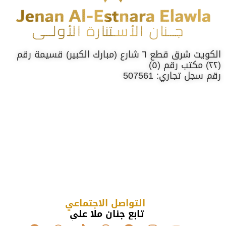
الكويت شرق قطع ٦ شارع (مبارك الكبير) قسيمة رقم
(٢٢) مكتب رقم (٥)
رقم سجل تجاري: 507561
التواصل الاجتماعي
تابع جنان ملا علي