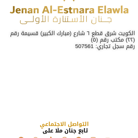
الكويت شرق قطع ٦ شارع (مبارك الكبير) قسيمة رقم
(٢٢) مكتب رقم (٥)
رقم سجل تجاري: 507561
التواصل الاجتماعي
تابع جنان ملا علي