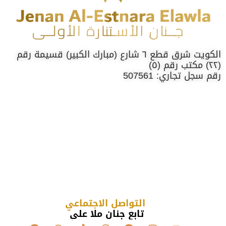
الكويت شرق قطع ٦ شارع (مبارك الكبير) قسيمة رقم
(٢٢) مكتب رقم (٥)
رقم سجل تجاري: 507561
التواصل الاجتماعي
تابع جنان ملا علي