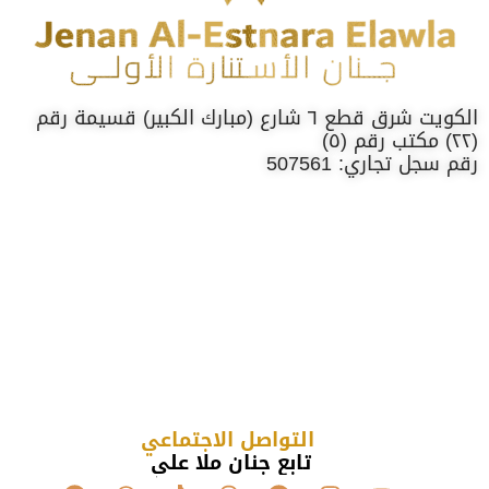
الكويت شرق قطع ٦ شارع (مبارك الكبير) قسيمة رقم
(٢٢) مكتب رقم (٥)
رقم سجل تجاري: 507561
التواصل الاجتماعي
تابع جنان ملا علي