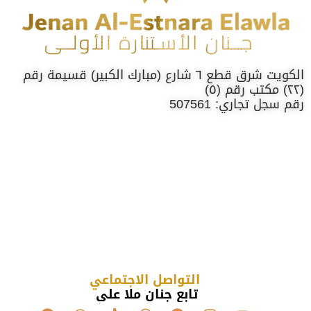
الكويت شرق قطع ٦ شارع (مبارك الكبير) قسيمة رقم
(٢٢) مكتب رقم (٥)
رقم سجل تجاري: 507561
التواصل الاجتماعي
تابع جنان ملا علي