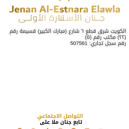
الكويت شرق قطع ٦ شارع (مبارك الكبير) قسيمة رقم
(٢٢) مكتب رقم (٥)
رقم سجل تجاري: 507561
التواصل الاجتماعي
تابع جنان ملا علي