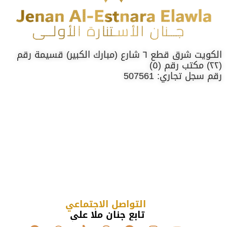
الكويت شرق قطع ٦ شارع (مبارك الكبير) قسيمة رقم
(٢٢) مكتب رقم (٥)
رقم سجل تجاري: 507561
التواصل الاجتماعي
تابع جنان ملا علي