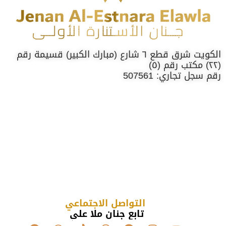
الكويت شرق قطع ٦ شارع (مبارك الكبير) قسيمة رقم
(٢٢) مكتب رقم (٥)
رقم سجل تجاري: 507561
التواصل الاجتماعي
تابع جنان ملا علي