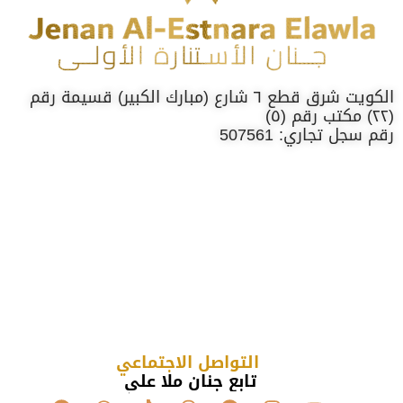
الكويت شرق قطع ٦ شارع (مبارك الكبير) قسيمة رقم
(٢٢) مكتب رقم (٥)
رقم سجل تجاري: 507561
التواصل الاجتماعي
تابع جنان ملا علي