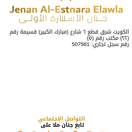
الكويت شرق قطع ٦ شارع (مبارك الكبير) قسيمة رقم
(٢٢) مكتب رقم (٥)
رقم سجل تجاري: 507561
التواصل الاجتماعي
تابع جنان ملا علي