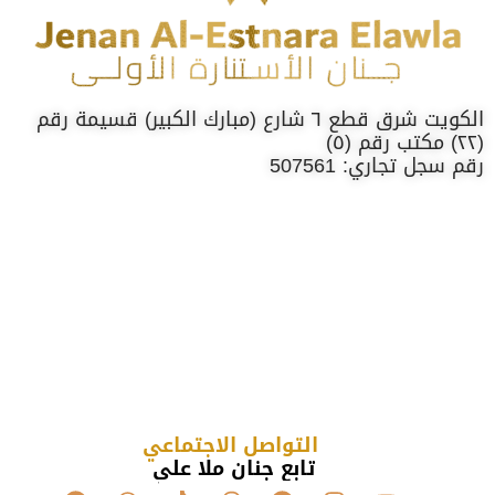
الكويت شرق قطع ٦ شارع (مبارك الكبير) قسيمة رقم
(٢٢) مكتب رقم (٥)
رقم سجل تجاري: 507561
التواصل الاجتماعي
تابع جنان ملا علي