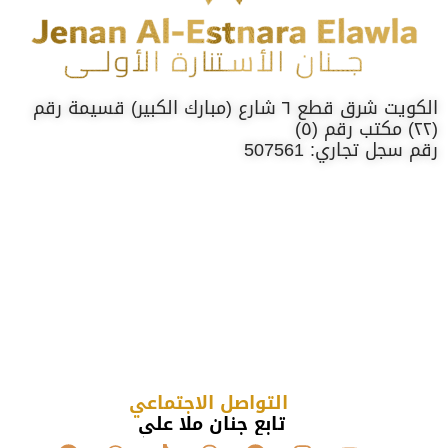
الكويت شرق قطع ٦ شارع (مبارك الكبير) قسيمة رقم
(٢٢) مكتب رقم (٥)
رقم سجل تجاري: 507561
التواصل الاجتماعي
تابع جنان ملا علي