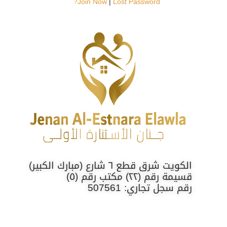
Join Now
|
Lost Password?
الكويت شرق قطع ٦ شارع (مبارك الكبير)
قسيمة رقم (٢٢) مكتب رقم (٥)
رقم سجل تجاري: 507561