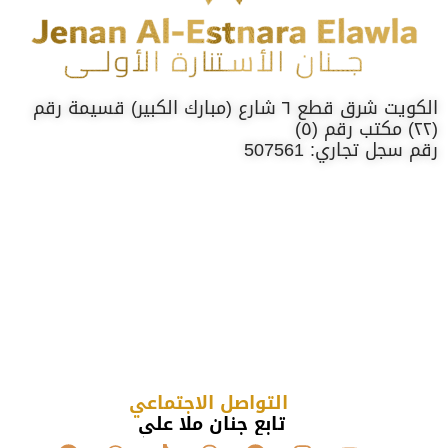
الكويت شرق قطع ٦ شارع (مبارك الكبير) قسيمة رقم
(٢٢) مكتب رقم (٥)
رقم سجل تجاري: 507561
التواصل الاجتماعي
تابع جنان ملا علي