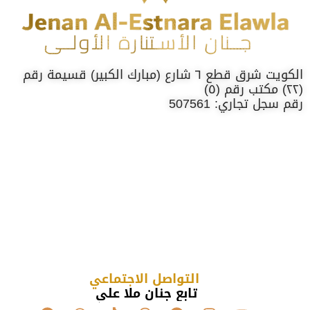
الكويت شرق قطع ٦ شارع (مبارك الكبير) قسيمة رقم
(٢٢) مكتب رقم (٥)
رقم سجل تجاري: 507561
التواصل الاجتماعي
تابع جنان ملا علي