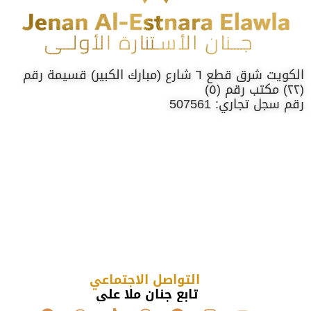
الكويت شرق قطع ٦ شارع (مبارك الكبير) قسيمة رقم
(٢٢) مكتب رقم (٥)
رقم سجل تجاري: 507561
التواصل الاجتماعي
تابع جنان ملا علي