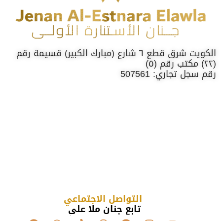
الكويت شرق قطع ٦ شارع (مبارك الكبير) قسيمة رقم
(٢٢) مكتب رقم (٥)
رقم سجل تجاري: 507561
التواصل الاجتماعي
تابع جنان ملا علي