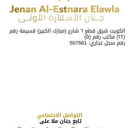
الكويت شرق قطع ٦ شارع (مبارك الكبير) قسيمة رقم
(٢٢) مكتب رقم (٥)
رقم سجل تجاري: 507561
التواصل الاجتماعي
تابع جنان ملا علي