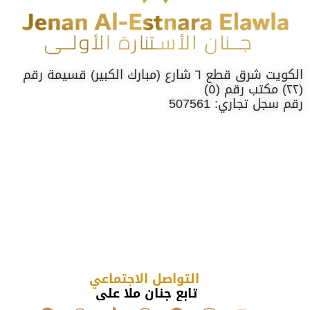
الكويت شرق قطع ٦ شارع (مبارك الكبير) قسيمة رقم
(٢٢) مكتب رقم (٥)
رقم سجل تجاري: 507561
التواصل الاجتماعي
تابع جنان ملا علي