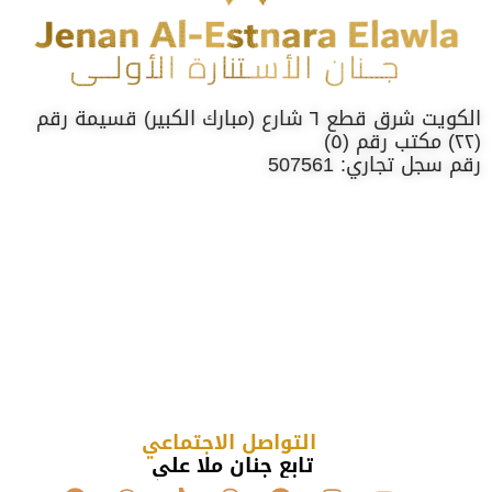
الكويت شرق قطع ٦ شارع (مبارك الكبير) قسيمة رقم
(٢٢) مكتب رقم (٥)
رقم سجل تجاري: 507561
التواصل الاجتماعي
تابع جنان ملا علي