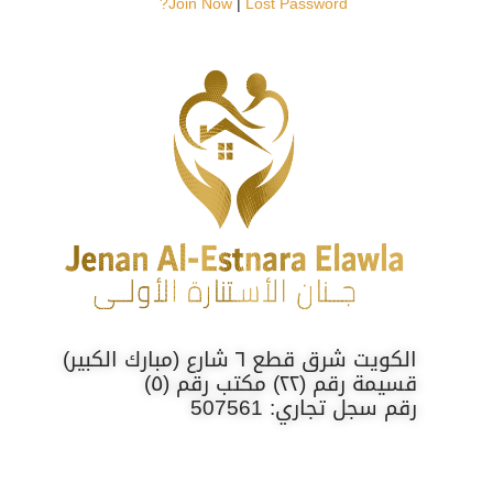
Join Now
|
Lost Password?
الكويت شرق قطع ٦ شارع (مبارك الكبير)
قسيمة رقم (٢٢) مكتب رقم (٥)
رقم سجل تجاري: 507561