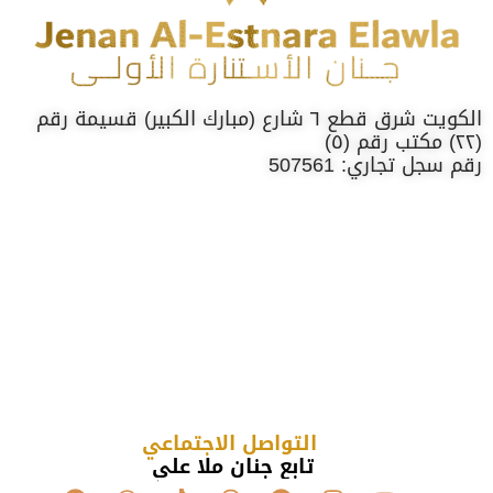
الكويت شرق قطع ٦ شارع (مبارك الكبير) قسيمة رقم
(٢٢) مكتب رقم (٥)
رقم سجل تجاري: 507561
التواصل الاجتماعي
تابع جنان ملا علي